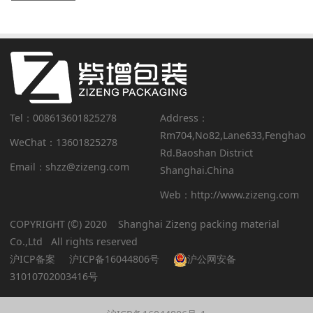
Tel：008613601825278
Address：
Rm704,No82,Lane633,Fenghao
WeChat：13601825278
Rd.Baoshan District
Email：shzz@zizeng.com
Shanghai.China
Web：http://www.zizeng.com
COPYRIGHT (©) 2020 Shanghai Zizeng packing material
Co.,Ltd All rights reserved
沪ICP备案
沪ICP备16044806号
沪公网安备
31010702003416号